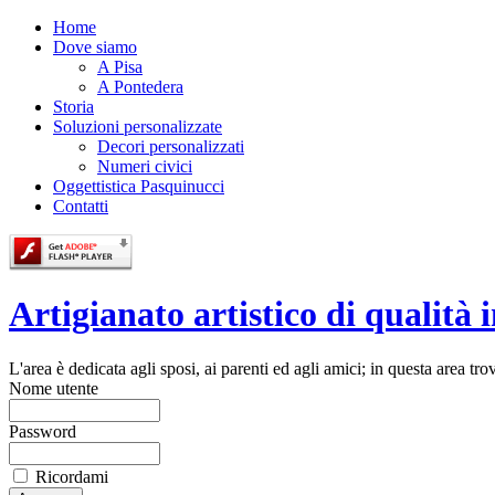
Home
Dove siamo
A Pisa
A Pontedera
Storia
Soluzioni personalizzate
Decori personalizzati
Numeri civici
Oggettistica Pasquinucci
Contatti
Artigianato artistico di qualità 
L'area è dedicata agli sposi, ai parenti ed agli amici; in questa area t
Nome utente
Password
Ricordami